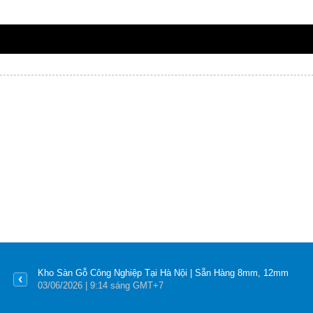
Kho Sàn Gỗ Công Nghiệp Tại Hà Nội | Sẵn Hàng 8mm, 12mm
03
/06
/2026
| 9:14 sáng GMT+7