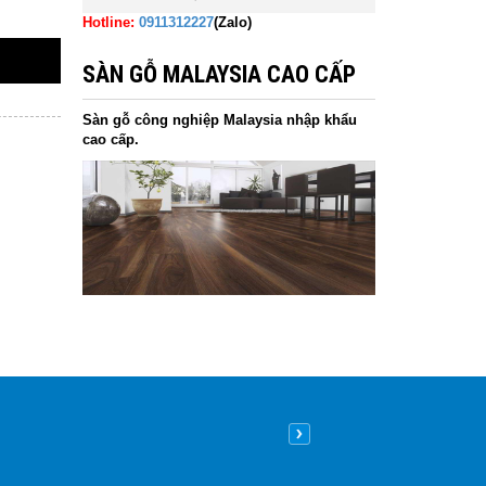
Hotline:
0911312227
(Zalo)
SÀN GỖ MALAYSIA CAO CẤP
Sàn gỗ công nghiệp Malaysia nhập khẩu
cao cấp.
Nên lát sàn gỗ hay sàn nhựa
09
/05
/2026
| 8:26 sáng GMT+