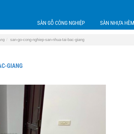
SÀN GỖ CÔNG NGHIỆP
SÀN NHỰA HÈM
san-go-cong-nghiep-san-nhua-tai-bac-giang
ang
AC-GIANG