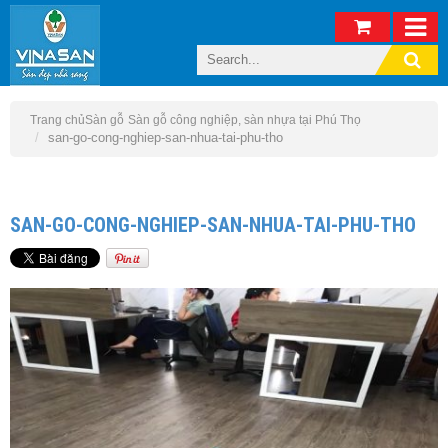
Trang chủ
Sàn gỗ
Sàn gỗ công nghiệp, sàn nhựa tại Phú Thọ
san-go-cong-nghiep-san-nhua-tai-phu-tho
SAN-GO-CONG-NGHIEP-SAN-NHUA-TAI-PHU-THO