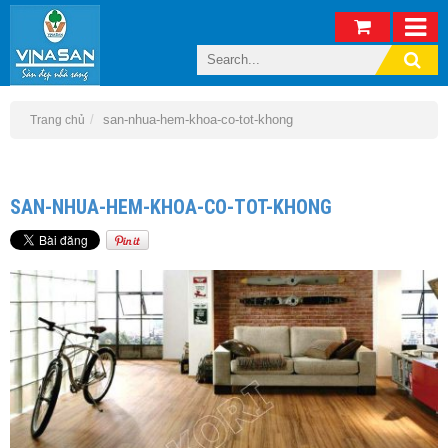
san-nhua-hem-khoa-co-tot-khong
Trang chủ
SAN-NHUA-HEM-KHOA-CO-TOT-KHONG