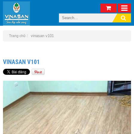
vinasan v101
Trang chủ
VINASAN V101