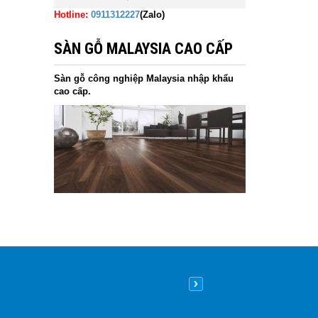
Hotline:
0911312227
(Zalo)
SÀN GỖ MALAYSIA CAO CẤP
Sàn gỗ công nghiệp Malaysia nhập khẩu
cao cấp.
Nên lát sàn gỗ hay sàn nhựa
09
/05
/2026
| 8:26 sáng GMT+