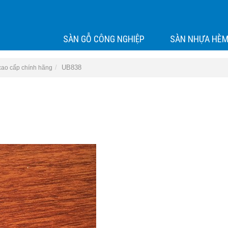
SÀN GỖ CÔNG NGHIỆP
SÀN NHỰA HÈM
UB838
cao cấp chính hãng