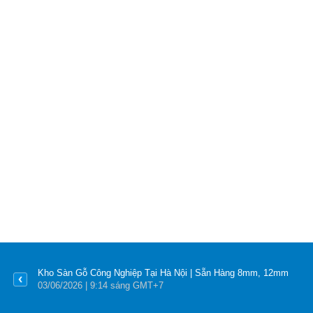
Kho Sàn Gỗ Công Nghiệp Tại Hà Nội | Sẵn Hàng 8mm, 12mm
03
/06
/2026
| 9:14 sáng GMT+7