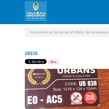
Trang chủ
Sàn gỗ
Báo giá sàn gỗ UB838- Sàn gỗ Malaysia 
UB838