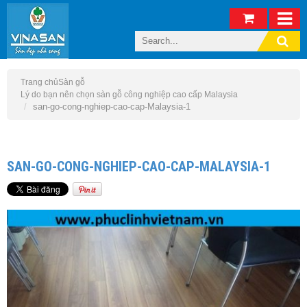
Trang chủ
Sàn gỗ
Lý do bạn nên chọn sàn gỗ công nghiệp cao cấp Malaysia
san-go-cong-nghiep-cao-cap-Malaysia-1
SAN-GO-CONG-NGHIEP-CAO-CAP-MALAYSIA-1