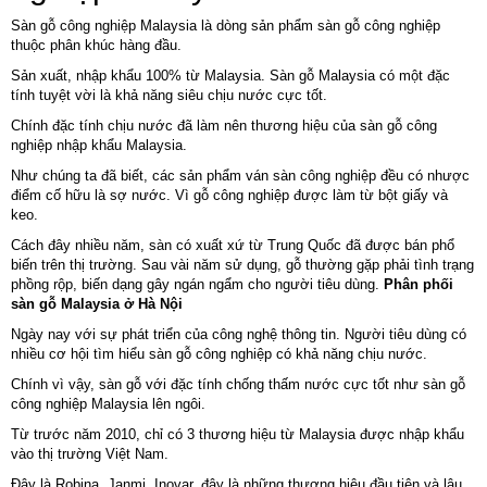
Sàn gỗ công nghiệp Malaysia là dòng sản phẩm sàn gỗ công nghiệp
thuộc phân khúc hàng đầu.
Sản xuất, nhập khẩu 100% từ Malaysia. Sàn gỗ Malaysia có một đặc
tính tuyệt vời là khả năng siêu chịu nước cực tốt.
Chính đặc tính chịu nước đã làm nên thương hiệu của sàn gỗ công
nghiệp nhập khẩu Malaysia.
Như chúng ta đã biết, các sản phẩm ván sàn công nghiệp đều có nhược
điểm cố hữu là sợ nước. Vì gỗ công nghiệp được làm từ bột giấy và
keo.
Cách đây nhiều năm, sàn có xuất xứ từ Trung Quốc đã được bán phổ
biến trên thị trường. Sau vài năm sử dụng, gỗ thường gặp phải tình trạng
phồng rộp, biến dạng gây ngán ngẩm cho người tiêu dùng.
Phân phối
sàn gỗ Malaysia ở Hà Nội
Ngày nay với sự phát triển của công nghệ thông tin. Người tiêu dùng có
nhiều cơ hội tìm hiểu sàn gỗ công nghiệp có khả năng chịu nước.
Chính vì vậy, sàn gỗ với đặc tính chống thấm nước cực tốt như sàn gỗ
công nghiệp Malaysia lên ngôi.
Từ trước năm 2010, chỉ có 3 thương hiệu từ Malaysia được nhập khẩu
vào thị trường Việt Nam.
Đây là Robina, Janmi, Inovar, đây là những thương hiệu đầu tiên và lâu