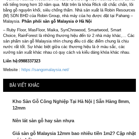
nổi tiếng trong hơn 10 năm qua. Mặt trên là khóa Rlick rất chắc chắn, lõi
bằng gỗ nguyên khối, siêu chống thấm. Nhà sản xuất là Robin Resources
(M) SDN BHD của Robin Group, nhà máy của họ được đặt tại Pahang –
Malaysia.
Phân phối sàn gỗ Malaysia ở Hà Nội
– Ruby Floor, MasFloor, Maika, SynChrowood, Smartwood, Smart
Choice, RainForest là những thương hiệu đến từ 2 nhà máy khác,… Các
sản phẩm sàn gỗ Malaysia nhìn chung đều có đặc điểm chung là chịu
nước rất tốt. Sự khác biệt giữa các thương hiệu là ở màu sắc, các
xưởng sản xuất khác nhau có quy cách và kiểu dáng khóa khác nhau.
Liên hệ:0988337323
Website :
https://sangomalaysia.net/
BÀI VIẾT KHÁC
Kho Sàn Gỗ Công Nghiệp Tại Hà Nội | Sẵn Hàng 8mm,
12mm
Nên lát sàn gỗ hay sàn nhựa
Giá sàn gỗ Malaysia 12mm bao nhiêu tiền 1m2? Cập nhật