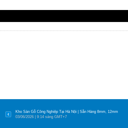
Kho Sàn Gỗ Công Nghiệp Tại Hà Nội | Sẵn Hàng 8mm, 12mm
03
/06
/2026
| 9:14 sáng GMT+7