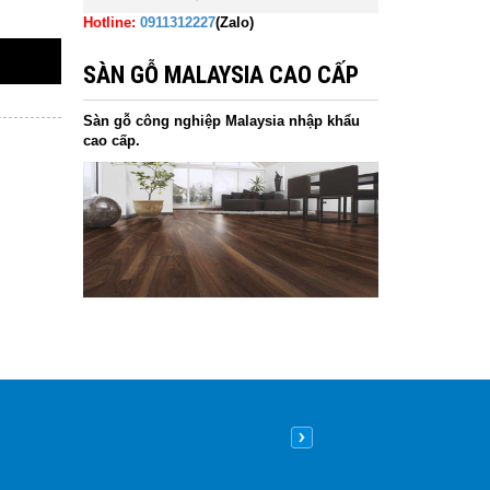
Hotline:
0911312227
(Zalo)
SÀN GỖ MALAYSIA CAO CẤP
Sàn gỗ công nghiệp Malaysia nhập khẩu
cao cấp.
Nên lát sàn gỗ hay sàn nhựa
09
/05
/2026
| 8:26 sáng GMT+