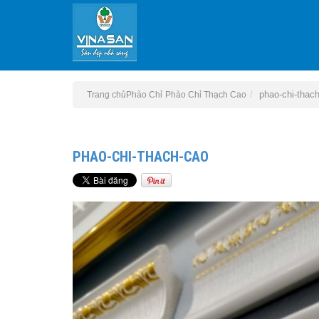
phao-chi-thac
Trang chủ
Phào Chỉ
Phào Chỉ Thạch Cao
PHAO-CHI-THACH-CAO