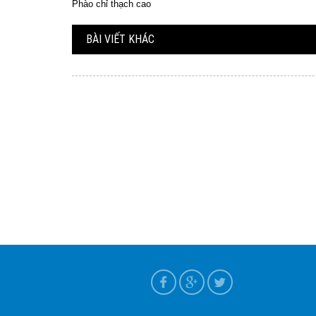
Phào chỉ thạch cao
BÀI VIẾT KHÁC
ựa tại Nam Định
T+7