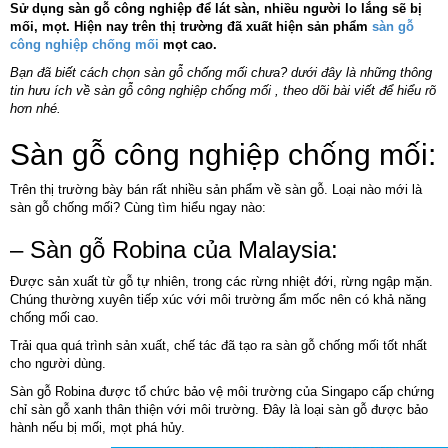
Sử dụng sàn gỗ công nghiệp để lát sàn, nhiều người lo lắng sẽ bị
mối, mọt. Hiện nay trên thị trường đã xuất hiện sản phẩm
sàn gỗ
công nghiệp chống mối
mọt cao.
Bạn đã biết cách chọn sàn gỗ chống mối chưa? dưới đây là những thông
tin hưu ích về sàn gỗ công nghiệp chống mối , theo dõi bài viết để hiểu rõ
hơn nhé.
Sàn gỗ công nghiệp chống mối:
Trên thị trường bày bán rất nhiều sản phẩm về sàn gỗ. Loại nào mới là
sàn gỗ chống mối? Cùng tìm hiểu ngay nào:
– Sàn gỗ Robina của Malaysia:
Được sản xuất từ gỗ tự nhiên, trong các rừng nhiệt đới, rừng ngập mặn.
Chúng thường xuyên tiếp xúc với môi trường ẩm mốc nên có khả năng
chống mối cao.
Trải qua quá trình sản xuất, chế tác đã tạo ra sàn gỗ chống mối tốt nhất
cho người dùng.
Sàn gỗ Robina được tổ chức bảo vệ môi trường của Singapo cấp chứng
chỉ sàn gỗ xanh thân thiện với môi trường. Đây là loại sàn gỗ được bảo
hành nếu bị mối, mọt phá hủy.