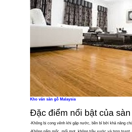
Kho ván sàn gỗ Malaysia
Đặc điểm nổi bật của sàn
-Không bị cong vênh khi gặp nước, bền bỉ bởi khả năng chị
-Không nấm mốc, mối mọt, không trầy xước và trơn trượt.