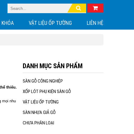
 KHÓA
VẬT LIỆU ỐP TƯỜNG
LIÊN HỆ
DANH MỤC SẢN PHẨM
SÀN GỖ CÔNG NGHIỆP
hể thiếu.
XỐP LÓT PHỤ KIỆN SÀN GỖ
g mọi nhu
VẬT LIỆU ỐP TƯỜNG
SÀN NHỰA GIẢ GỖ
CHƯA PHÂN LOẠI