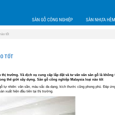
SÀN GỖ CÔNG NGHIỆP
SÀN NHỰA HÈM
nào tốt
ÀO TỐT
 thị trường. Và dịch vụ cung cấp lắp đặt và tư vấn ván sàn gỗ là không t
trong thế giới xây dựng. Sàn gỗ công nghiệp Malaysia loại nào tốt
gỗ tự nhiên: vân sần, màu sắc đa dạng, kích thước cũng phong phú. Đáp ứn
n xuất hiện đầu tiên tại thị trường.