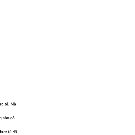
ực tế. Mà
g sàn gỗ
thực tế đã