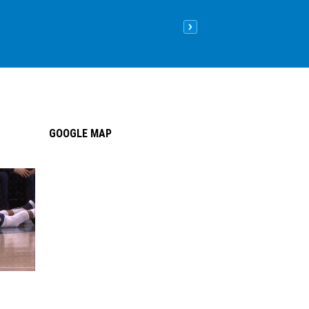
Nên lát sàn gỗ hay sàn nhựa
09
/05
/2026
| 8:26 sáng GMT+
GOOGLE MAP