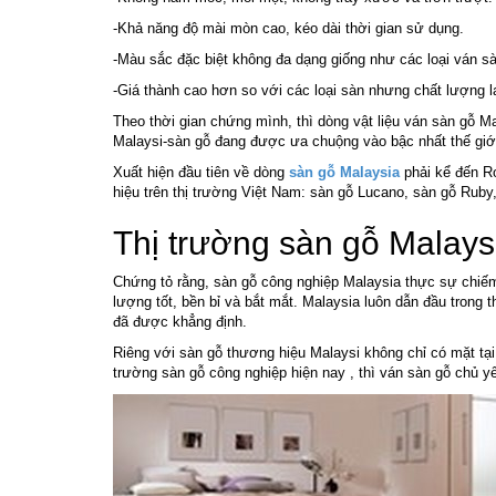
-Khả năng độ mài mòn cao, kéo dài thời gian sử dụng.
-Màu sắc đặc biệt không đa dạng giống như các loại ván sà
-Giá thành cao hơn so với các loại sàn nhưng chất lượng lạ
Theo thời gian chứng mình, thì dòng vật liệu ván sàn gỗ M
Malaysi-sàn gỗ đang được ưa chuộng vào bậc nhất thế giới
Xuất hiện đầu tiên về dòng
sàn gỗ Malaysia
phải kể đến Ro
hiệu trên thị trường Việt Nam: sàn gỗ Lucano, sàn gỗ Rub
Thị trường sàn gỗ Malays
Chứng tỏ rằng, sàn gỗ công nghiệp Malaysia thực sự chiếm
lượng tốt, bền bỉ và bắt mắt. Malaysia luôn dẫn đầu trong
đã được khẳng định.
Riêng với sàn gỗ thương hiệu Malaysi không chỉ có mặt tại 
trường sàn gỗ công nghiệp hiện nay , thì ván sàn gỗ chủ 