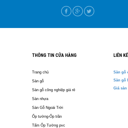
ựa tại Nam Định
T+7
THÔNG TIN CỬA HÀNG
LIÊN K
Trang chủ
Sàn gỗ 
Sàn gỗ 
Sàn gỗ
Giá sàn
Sàn gỗ công nghiệp giá rẻ
Sàn nhựa
Sàn Gỗ Ngoài Trời
Ốp tường-Ốp trần
Tấm Ốp Tường pvc