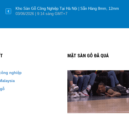
Kho Sàn Gỗ Công Nghiệp Tại Hà Nội | Sẵn Hàng 8mm, 12mm
03
/06
/2026
| 9:14 sáng GMT+7
ẾT
MẶT SÀN GỖ ĐÃ QUÁ
công nghiệp
Malaysia
 gỗ