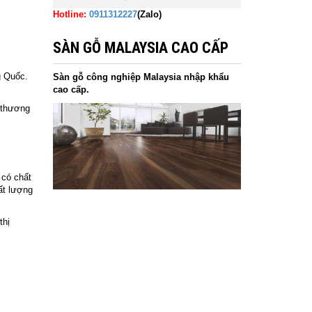
Hotline:
0911312227
(Zalo)
SÀN GỖ MALAYSIA CAO CẤP
g Quốc.
Sàn gỗ công nghiệp Malaysia nhập khẩu
cao cấp.
 thương
 có chất
ất lượng
thị