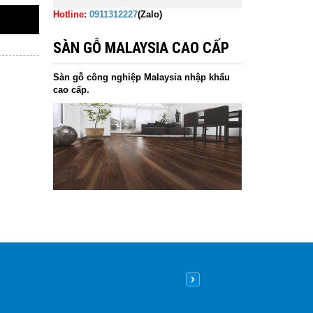
Hotline:
0911312227
(Zalo)
SÀN GỖ MALAYSIA CAO CẤP
Sàn gỗ công nghiệp Malaysia nhập khẩu
cao cấp.
Nên lát sàn gỗ hay sàn nhựa
09
/05
/2026
| 8:26 sáng GMT+