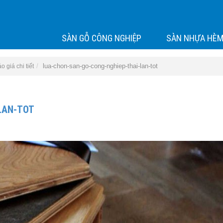
SÀN GỖ CÔNG NGHIỆP
SÀN NHỰA HÈM
lua-chon-san-go-cong-nghiep-thai-lan-tot
 giá chi tiết
LAN-TOT