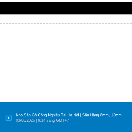
Kho Sàn Gỗ Công Nghiệp Tại Hà Nội | Sẵn Hàng 8mm, 12mm
03
/06
/2026
| 9:14 sáng GMT+7