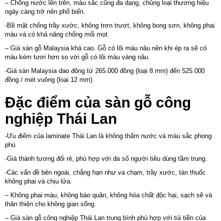
– Chống nước lên trên, màu sắc cũng đa dạng, chủng loại thương hiệu
ngày càng trở nên phổ biến.
-Bề mặt chống trầy xước, không trơn trượt, không bong sơn, không phai
màu và có khả năng chống mối mọt.
– Giá sàn gỗ Malaysia khá cao. Gỗ có lõi màu nâu nên khi ép ra sẽ có
màu kém tươi hơn so với gỗ có lõi màu vàng nâu.
-Giá sàn Malaysia dao động từ 265.000 đồng (loại 8 mm) đến 525.000
đồng / mét vuông (loại 12 mm).
Đặc điểm của sàn gỗ công
nghiệp Thái Lan
-Ưu điểm của laminate Thái Lan là không thấm nước và màu sắc phong
phú
-Giá thành tương đối rẻ, phù hợp với đa số người tiêu dùng tầm trung.
-Các vấn đề bên ngoài, chẳng hạn như va chạm, trầy xước, tàn thuốc
không phai và chịu lửa.
– Không phai màu, không bào quân, không hóa chất độc hại, sạch sẽ và
thân thiện cho không gian sống.
– Giá sàn gỗ công nghiệp Thái Lan trung bình phù hợp với túi tiền của