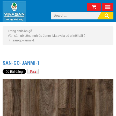
Trang chủ
Sàn gỗ
Vàn sàn gỗ công nghiệp Janmi Malaysia có gì nổi bật ?
san-go-janmi-1
SAN-GO-JANMI-1