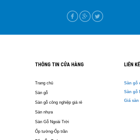
ựa tại Nam Định
T+7
THÔNG TIN CỬA HÀNG
LIÊN K
Trang chủ
Sàn gỗ 
Sàn gỗ 
Sàn gỗ
Giá sàn
Sàn gỗ công nghiệp giá rẻ
Sàn nhựa
Sàn Gỗ Ngoài Trời
Ốp tường-Ốp trần