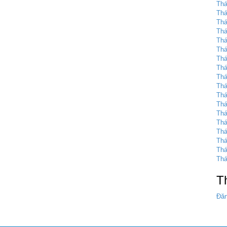
Thá
Thá
Thá
Thá
Thá
Thá
Thá
Thá
Thá
Thá
Thá
Thá
Thá
Thá
Thá
Thá
Thá
Thá
T
Đăn