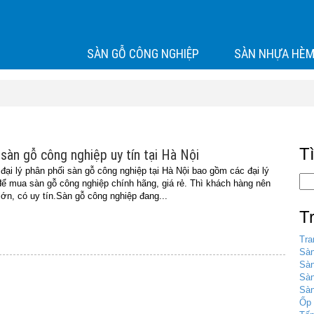
SÀN GỖ CÔNG NGHIỆP
SÀN NHỰA HÈM
T
 sàn gỗ công nghiệp uy tín tại Hà Nội
 đại lý phân phối sàn gỗ công nghiệp tại Hà Nội bao gồm các đại lý
 để mua sàn gỗ công nghiệp chính hãng, giá rẻ. Thì khách hàng nên
lớn, có uy tín.Sàn gỗ công nghiệp đang...
T
Tra
Sàn
Sàn
Sà
Sàn
Ốp 