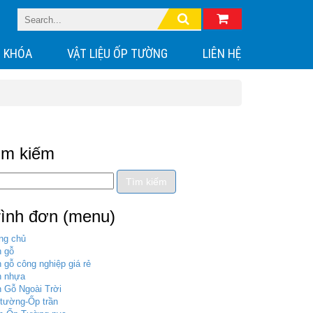
 KHÓA
VẬT LIỆU ỐP TƯỜNG
LIÊN HỆ
ìm kiếm
rình đơn (menu)
ng chủ
 gỗ
 gỗ công nghiệp giá rẻ
n nhựa
 Gỗ Ngoài Trời
tường-Ốp trần