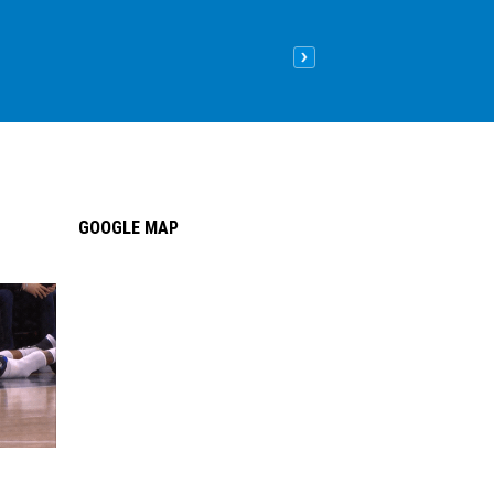
Nên lát sàn gỗ hay sàn nhựa
09
/05
/2026
| 8:26 sáng GMT+
GOOGLE MAP