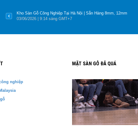
Kho Sàn Gỗ Công Nghiệp Tại Hà Nội | Sẵn Hàng 8mm, 12mm
03
/06
/2026
| 9:14 sáng GMT+7
ẾT
MẶT SÀN GỖ ĐÃ QUÁ
công nghiệp
Malaysia
 gỗ