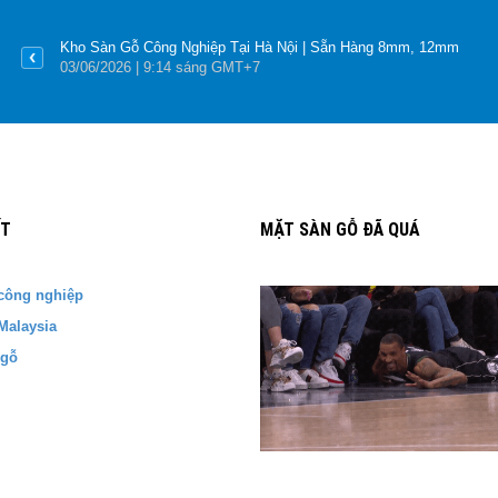
Kho Sàn Gỗ Công Nghiệp Tại Hà Nội | Sẵn Hàng 8mm, 12mm
03
/06
/2026
| 9:14 sáng GMT+7
ẾT
MẶT SÀN GỖ ĐÃ QUÁ
công nghiệp
Malaysia
 gỗ