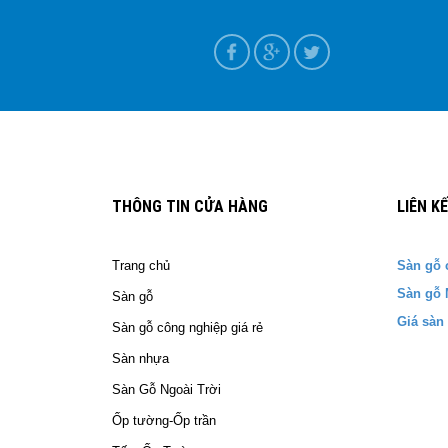
ựa tại Nam Định
T+7
THÔNG TIN CỬA HÀNG
LIÊN K
Trang chủ
Sàn gỗ 
Sàn gỗ 
Sàn gỗ
Giá sàn
Sàn gỗ công nghiệp giá rẻ
Sàn nhựa
Sàn Gỗ Ngoài Trời
Ốp tường-Ốp trần