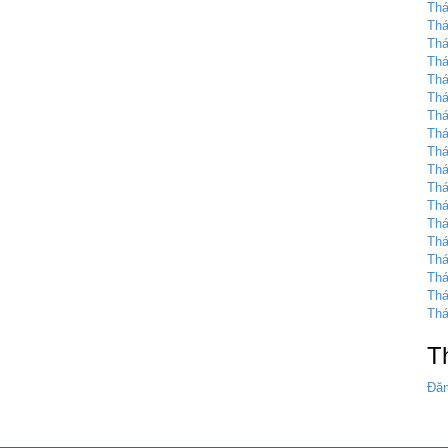
Thá
Thá
Thá
Thá
Thá
Thá
Thá
Thá
Thá
Thá
Thá
Thá
Thá
Thá
Thá
Thá
Thá
Thá
T
Đăn