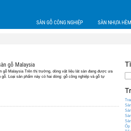
SÀN GỖ CÔNG NGHIỆP
SÀN NHỰA HÈM
T
sàn gỗ Malaysia
ỗ Malaysia Trên thị trường, dòng vật liệu lát sàn đang được ưa
n gỗ. Loại sản phẩm này có hai dòng: gỗ công nghiệp và gỗ tự
T
Tra
Sàn
Sàn
Sà
Sàn
Ốp 