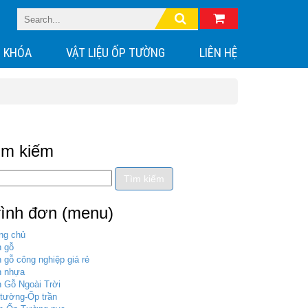
 KHÓA
VẬT LIỆU ỐP TƯỜNG
LIÊN HỆ
ìm kiếm
rình đơn (menu)
ng chủ
 gỗ
 gỗ công nghiệp giá rẻ
n nhựa
 Gỗ Ngoài Trời
tường-Ốp trần