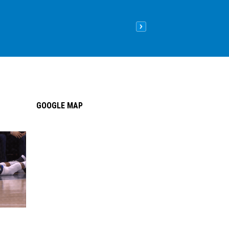
Nên lát sàn gỗ hay sàn nhựa
09
/05
/2026
| 8:26 sáng GMT+
GOOGLE MAP