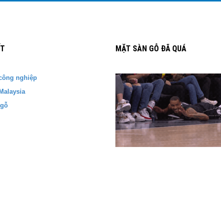
ẾT
MẶT SÀN GỖ ĐÃ QUÁ
công nghiệp
Malaysia
 gỗ