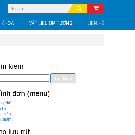
 KHÓA
VẬT LIỆU ỐP TƯỜNG
LIÊN HỆ
ìm kiếm
rình đơn (menu)
ng chủ
n hệ
i thiệu
n phẩm
ho lưu trữ