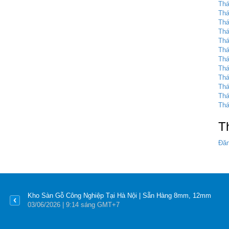
Thá
Thá
Thá
Thá
Thá
Thá
Thá
Thá
Thá
Thá
Thá
Thá
T
Đăn
Kho Sàn Gỗ Công Nghiệp Tại Hà Nội | Sẵn Hàng 8mm, 12mm
03
/06
/2026
| 9:14 sáng GMT+7