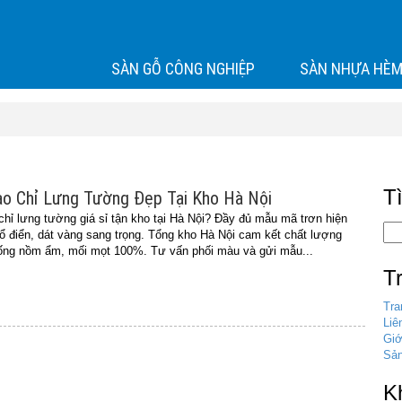
SÀN GỖ CÔNG NGHIỆP
SÀN NHỰA HÈM
T
o Chỉ Lưng Tường Đẹp Tại Kho Hà Nội
ỉ lưng tường giá sỉ tận kho tại Hà Nội? Đầy đủ mẫu mã trơn hiện
cổ điển, dát vàng sang trọng. Tổng kho Hà Nội cam kết chất lượng
ống nồm ẩm, mối mọt 100%. Tư vấn phối màu và gửi mẫu...
T
Tra
Liê
Giớ
Sả
K