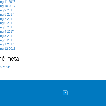
ng 11 2017
ng 10 2017
ng 9 2017
ng 8 2017
ng 7 2017
ng 6 2017
ng 5 2017
ng 4 2017
ng 3 2017
ng 2 2017
ng 1 2017
ng 12 2016
hẻ meta
g nhập
Nên lát sàn gỗ hay sàn nhựa
09
/05
/2026
| 8:26 sáng GMT+