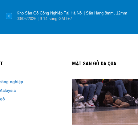
Kho Sàn Gỗ Công Nghiệp Tại Hà Nội | Sẵn Hàng 8mm, 12mm
03
/06
/2026
| 9:14 sáng GMT+7
ẾT
MẶT SÀN GỖ ĐÃ QUÁ
công nghiệp
Malaysia
 gỗ