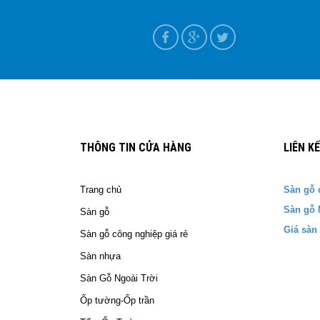
ựa tại Nam Định
T+7
THÔNG TIN CỬA HÀNG
LIÊN K
Trang chủ
Sàn gỗ 
Sàn gỗ 
Sàn gỗ
Giá sàn
Sàn gỗ công nghiệp giá rẻ
Sàn nhựa
Sàn Gỗ Ngoài Trời
Ốp tường-Ốp trần