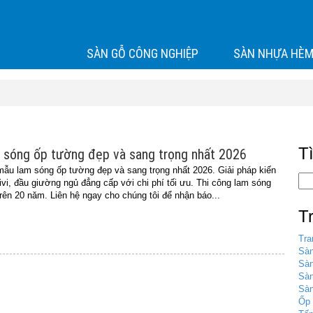
SÀN GỖ CÔNG NGHIỆP
SÀN NHỰA HÈM
T
 sóng ốp tường đẹp và sang trọng nhất 2026
u lam sóng ốp tường đẹp và sang trọng nhất 2026. Giải pháp kiến
ivi, đầu giường ngủ đẳng cấp với chi phí tối ưu. Thi công lam sóng
rên 20 năm. Liên hệ ngay cho chúng tôi để nhận báo...
T
Tra
Sàn
Sàn
Sà
Sàn
Ốp 