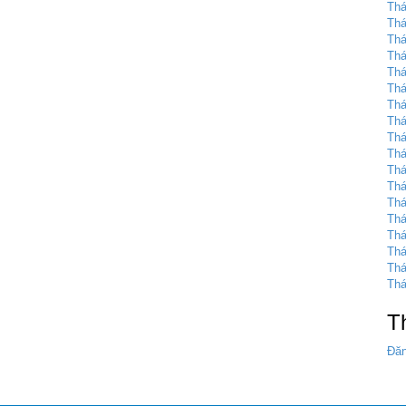
Thá
Thá
Thá
Thá
Thá
Thá
Thá
Thá
Thá
Thá
Thá
Thá
Thá
Thá
Thá
Thá
Thá
Thá
T
Đăn