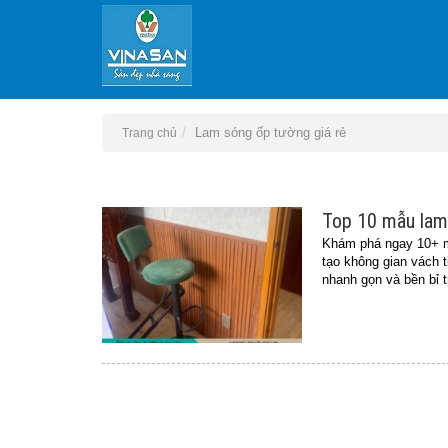
Lam sóng ốp tường giá rẻ
Trang chủ
Top 10 mẫu lam
Khám phá ngay 10+ mẫ
tạo không gian vách t
nhanh gọn và bền bỉ t