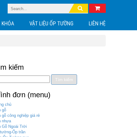
 KHÓA
VẬT LIỆU ỐP TƯỜNG
LIÊN HỆ
ìm kiếm
rình đơn (menu)
ng chủ
 gỗ
 gỗ công nghiệp giá rẻ
n nhựa
 Gỗ Ngoài Trời
tường-Ốp trần