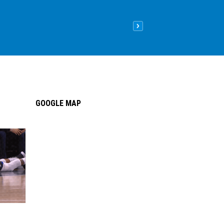
Nên lát sàn gỗ hay sàn nhựa
09
/05
/2026
| 8:26 sáng GMT+
GOOGLE MAP