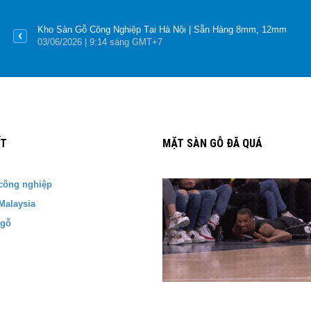
Kho Sàn Gỗ Công Nghiệp Tại Hà Nội | Sẵn Hàng 8mm, 12mm
03
/06
/2026
| 9:14 sáng GMT+7
ẾT
MẶT SÀN GỖ ĐÃ QUÁ
công nghiệp
Malaysia
 gỗ