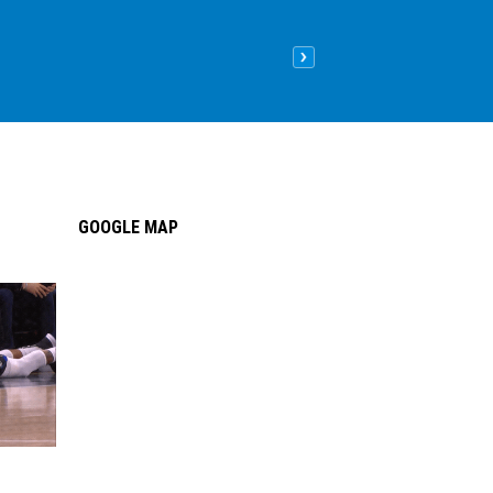
Nên lát sàn gỗ hay sàn nhựa
09
/05
/2026
| 8:26 sáng GMT+
GOOGLE MAP