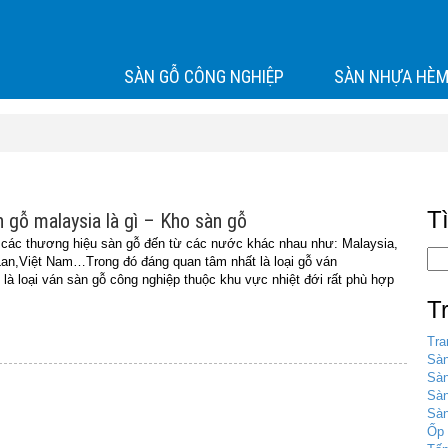
SÀN GỖ CÔNG NGHIỆP
SÀN NHỰA HÈM
T
 gỗ malaysia là gì – Kho sàn gỗ
u các thương hiệu sàn gỗ đến từ các nước khác nhau như: Malaysia,
an,Việt Nam…Trong đó đáng quan tâm nhất là loại gỗ ván
là loại ván sàn gỗ công nghiệp thuộc khu vực nhiệt đới rất phù hợp
T
Tra
Sàn
Sàn
Sà
Sàn
Ốp 