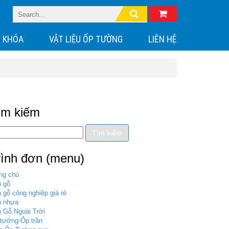
 KHÓA
VẬT LIỆU ỐP TƯỜNG
LIÊN HỆ
ìm kiếm
rình đơn (menu)
ng chủ
 gỗ
 gỗ công nghiệp giá rẻ
n nhựa
 Gỗ Ngoài Trời
tường-Ốp trần