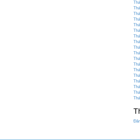
Thá
Thá
Thá
Thá
Thá
Thá
Thá
Thá
Thá
Thá
Thá
Thá
Thá
Thá
Thá
Thá
Thá
Thá
T
Đăn