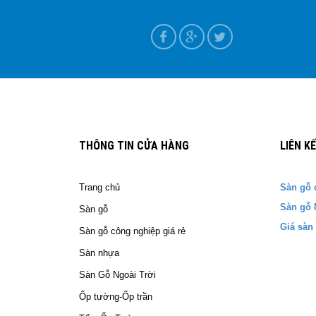
ựa tại Nam Định
T+7
THÔNG TIN CỬA HÀNG
LIÊN K
Trang chủ
Sàn gỗ 
Sàn gỗ 
Sàn gỗ
Giá sàn
Sàn gỗ công nghiệp giá rẻ
Sàn nhựa
Sàn Gỗ Ngoài Trời
Ốp tường-Ốp trần