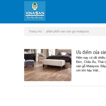
phân phối van san go malaysia
Trang chủ
Ưu điểm của sàn
Hiện nay có rất nhiề
Đức, Châu Âu, Thái L
sàn gỗ Malaysia. Đây 
với khí hậu Việt...