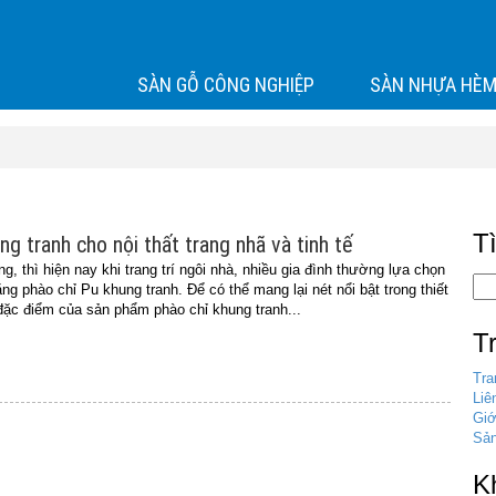
SÀN GỖ CÔNG NGHIỆP
SÀN NHỰA HÈM
T
g tranh cho nội thất trang nhã và tinh tế
ng, thì hiện nay khi trang trí ngôi nhà, nhiều gia đình thường lựa chọn
ằng phào chỉ Pu khung tranh. Để có thể mang lại nét nổi bật trong thiết
 đặc điểm của sản phẩm phào chỉ khung tranh...
T
Tra
Liê
Giớ
Sả
K