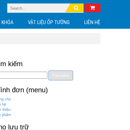
 KHÓA
VẬT LIỆU ỐP TƯỜNG
LIÊN HỆ
ìm kiếm
rình đơn (menu)
ng chủ
n hệ
i thiệu
n phẩm
ho lưu trữ