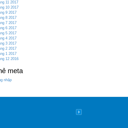
ng 11 2017
ng 10 2017
ng 9 2017
ng 8 2017
ng 7 2017
ng 6 2017
ng 5 2017
ng 4 2017
ng 3 2017
ng 2 2017
ng 1 2017
ng 12 2016
hẻ meta
g nhập
Nên lát sàn gỗ hay sàn nhựa
09
/05
/2026
| 8:26 sáng GMT+