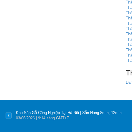
Thá
Thá
Thá
Thá
Thá
Thá
Thá
Thá
Thá
Thá
Thá
Thá
T
Đăn
Kho Sàn Gỗ Công Nghiệp Tại Hà Nội | Sẵn Hàng 8mm, 12mm
03
/06
/2026
| 9:14 sáng GMT+7