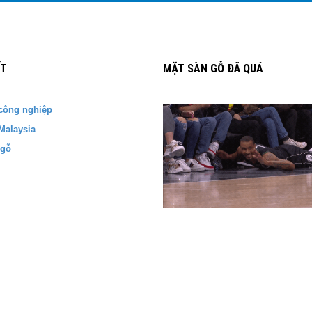
ẾT
MẶT SÀN GỖ ĐÃ QUÁ
công nghiệp
Malaysia
 gỗ