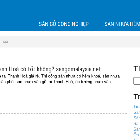
SÀN GỖ CÔNG NGHIỆP
SÀN NHỰA HÈM
h hoá
T
anh Hoá có tốt không? sangomalaysia.net
ại Thanh Hoá giá rẻ. Thi công sàn nhựa có hèm khoá, sàn nhựa
phân phối sàn nhựa vân gỗ tại Thanh Hoá, ốp tường nhựa vân...
T
Tra
Sàn
Sàn
Sà
Sàn
Ốp 