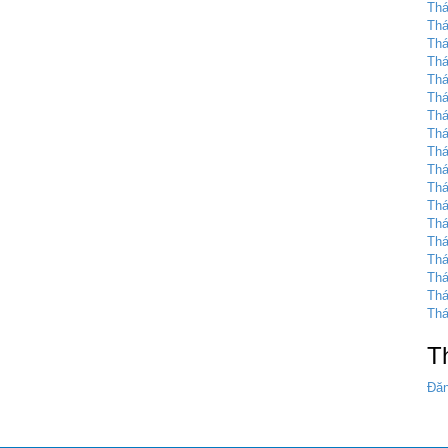
Thá
Thá
Thá
Thá
Thá
Thá
Thá
Thá
Thá
Thá
Thá
Thá
Thá
Thá
Thá
Thá
Thá
Thá
T
Đăn