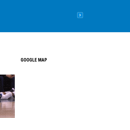
Nên lát sàn gỗ hay sàn nhựa
09
/05
/2026
| 8:26 sáng GMT+
GOOGLE MAP