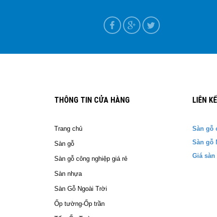
ựa tại Nam Định
T+7
THÔNG TIN CỬA HÀNG
LIÊN K
Trang chủ
Sàn gỗ 
Sàn gỗ 
Sàn gỗ
Giá sàn
Sàn gỗ công nghiệp giá rẻ
Sàn nhựa
Sàn Gỗ Ngoài Trời
Ốp tường-Ốp trần