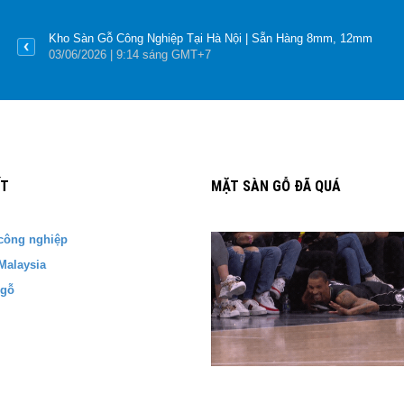
Kho Sàn Gỗ Công Nghiệp Tại Hà Nội | Sẵn Hàng 8mm, 12mm
03
/06
/2026
| 9:14 sáng GMT+7
ẾT
MẶT SÀN GỖ ĐÃ QUÁ
công nghiệp
Malaysia
 gỗ