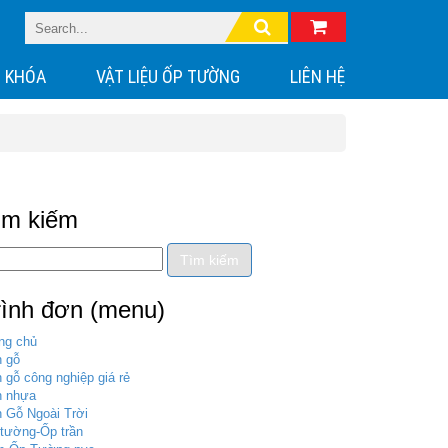
 KHÓA
VẬT LIỆU ỐP TƯỜNG
LIÊN HỆ
ìm kiếm
rình đơn (menu)
ng chủ
 gỗ
 gỗ công nghiệp giá rẻ
n nhựa
 Gỗ Ngoài Trời
tường-Ốp trần