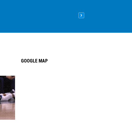
Nên lát sàn gỗ hay sàn nhựa
09
/05
/2026
| 8:26 sáng GMT+
GOOGLE MAP