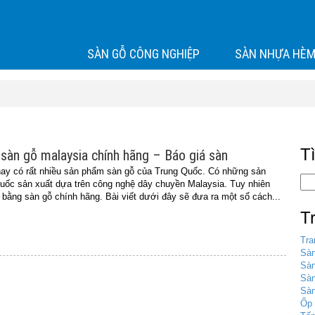
SÀN GỖ CÔNG NGHIỆP
SÀN NHỰA HÈM
T
sàn gỗ malaysia chính hãng – Báo giá sàn
 nay có rất nhiều sản phẩm sàn gỗ của Trung Quốc. Có những sản
ốc sản xuất dựa trên công nghệ dây chuyền Malaysia. Tuy nhiên
 bằng sàn gỗ chính hãng. Bài viết dưới đây sẽ đưa ra một số cách...
T
Tra
Sàn
Sàn
Sà
Sàn
Ốp 