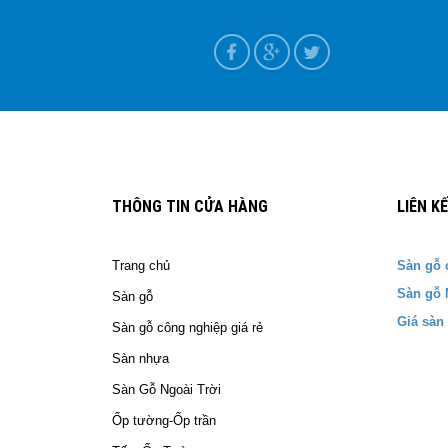
ựa tại Nam Định
T+7
THÔNG TIN CỬA HÀNG
LIÊN K
Trang chủ
Sàn gỗ 
Sàn gỗ 
Sàn gỗ
Giá sàn
Sàn gỗ công nghiệp giá rẻ
Sàn nhựa
Sàn Gỗ Ngoài Trời
Ốp tường-Ốp trần