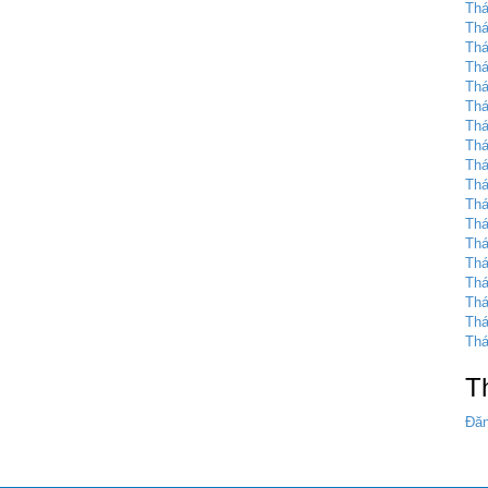
Thá
Thá
Thá
Thá
Thá
Thá
Thá
Thá
Thá
Thá
Thá
Thá
Thá
Thá
Thá
Thá
Thá
Thá
T
Đăn