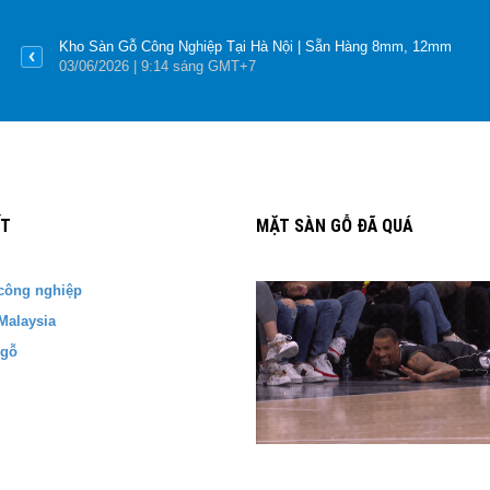
Kho Sàn Gỗ Công Nghiệp Tại Hà Nội | Sẵn Hàng 8mm, 12mm
03
/06
/2026
| 9:14 sáng GMT+7
ẾT
MẶT SÀN GỖ ĐÃ QUÁ
công nghiệp
Malaysia
 gỗ