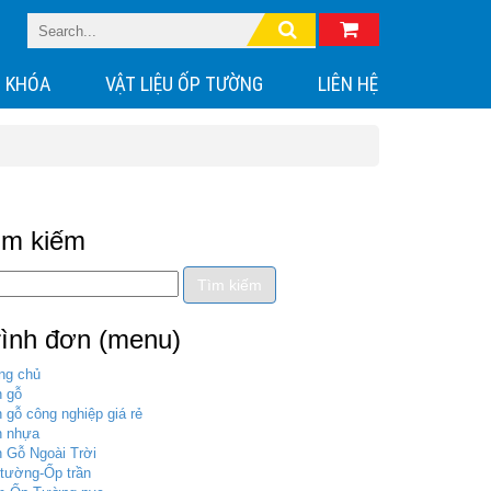
 KHÓA
VẬT LIỆU ỐP TƯỜNG
LIÊN HỆ
ìm kiếm
rình đơn (menu)
ng chủ
 gỗ
 gỗ công nghiệp giá rẻ
n nhựa
 Gỗ Ngoài Trời
tường-Ốp trần