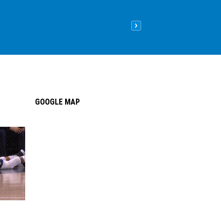
Nên lát sàn gỗ hay sàn nhựa
09
/05
/2026
| 8:26 sáng GMT+
GOOGLE MAP