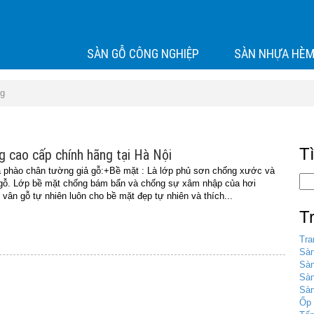
SÀN GỖ CÔNG NGHIỆP
SÀN NHỰA HÈM
ng
T
 cao cấp chính hãng tại Hà Nội
a phào chân tường giả gỗ:+Bề mặt : Là lớp phủ sơn chống xước và
 gỗ. Lớp bề mặt chống bám bẩn và chống sự xâm nhập của hơi
vân gỗ tự nhiên luôn cho bề mặt đẹp tự nhiên và thích...
T
Tra
Sàn
Sàn
Sà
Sàn
Ốp 