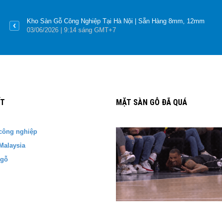
Kho Sàn Gỗ Công Nghiệp Tại Hà Nội | Sẵn Hàng 8mm, 12mm
03
/06
/2026
| 9:14 sáng GMT+7
ẾT
MẶT SÀN GỖ ĐÃ QUÁ
công nghiệp
Malaysia
 gỗ