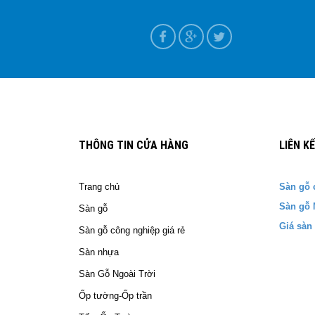
ựa tại Nam Định
T+7
THÔNG TIN CỬA HÀNG
LIÊN K
Trang chủ
Sàn gỗ 
Sàn gỗ 
Sàn gỗ
Giá sàn
Sàn gỗ công nghiệp giá rẻ
Sàn nhựa
Sàn Gỗ Ngoài Trời
Ốp tường-Ốp trần