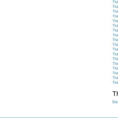
Thá
Thá
Thá
Thá
Thá
Thá
Thá
Thá
Thá
Thá
Thá
Thá
Thá
Thá
Thá
Thá
Thá
Thá
T
Đăn