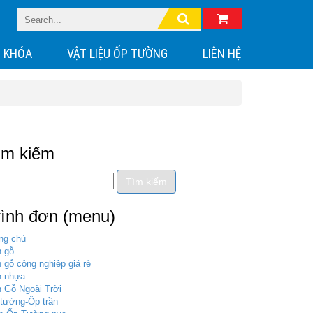
 KHÓA
VẬT LIỆU ỐP TƯỜNG
LIÊN HỆ
ìm kiếm
rình đơn (menu)
ng chủ
 gỗ
 gỗ công nghiệp giá rẻ
n nhựa
 Gỗ Ngoài Trời
tường-Ốp trần